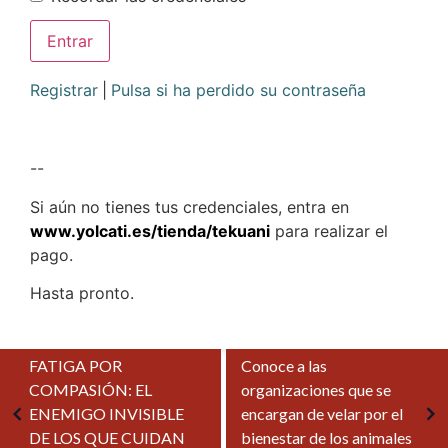
Registrar
|
Pulsa si ha perdido su contraseña
--
Si aún no tienes tus credenciales, entra en
www.yolcati.es/tienda/tekuani
para realizar el
pago.
Hasta pronto.
FATIGA POR
Conoce a las
COMPASIÓN: EL
organizaciones que se
ENEMIGO INVISIBLE
encargan de velar por el
DE LOS QUE CUIDAN
bienestar de los animales